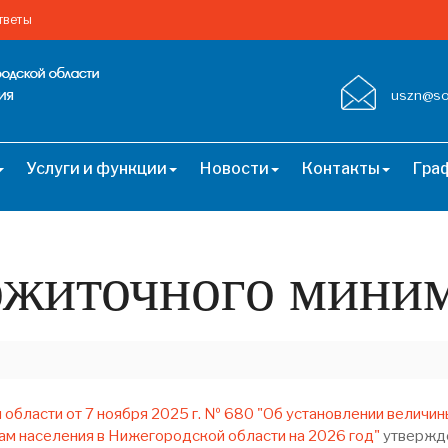
тветы
uszn@soc
Услуги и функции
Новости
Контакты
Гра
ожиточного мини
бласти от 7 ноября 2025 г. № 680 "Об установлении величин
м населения в Нижегородской области на 2026 год"
утвержде