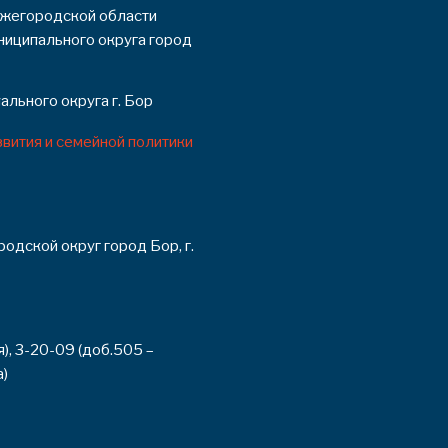
жегородской области
ниципального округа город
льного округа г. Бор
вития и семейной политики
одской округ город Бор, г.
я), 3-20-09 (доб.505 –
а)