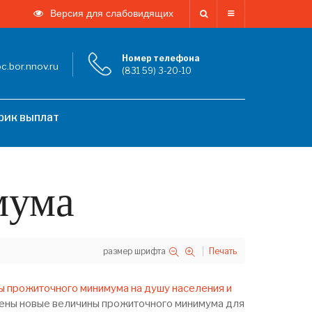
Версия для слабовидящих
Номер телефона
.bor.nnov.ru
(831 59) 3-20-10
фик выплат
мума
размер шрифта
Печать
ы прожиточного минимума на душу населения и
ны новые величины прожиточного минимума для